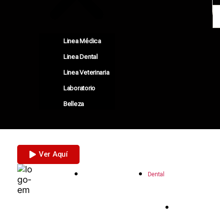
Linea Médica
Linea Dental
Linea Veterinaria
Laboratorio
Belleza
Prótesis dentales: Tipos, cuidados y recome
Ver Aquí
Ecommerce Medical
Dental
2 años ago