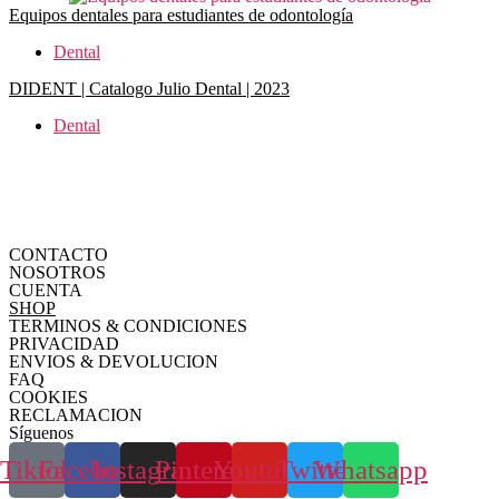
Equipos dentales para estudiantes de odontología
Dental
DIDENT | Catalogo Julio Dental | 2023
Dental
CONTACTO
NOSOTROS
CUENTA
SHOP
TERMINOS & CONDICIONES
PRIVACIDAD
ENVIOS & DEVOLUCION
FAQ
COOKIES
RECLAMACION
Síguenos
Tiktok
Facebook
Instagram
Pinterest
Youtube
Twitter
Whatsapp