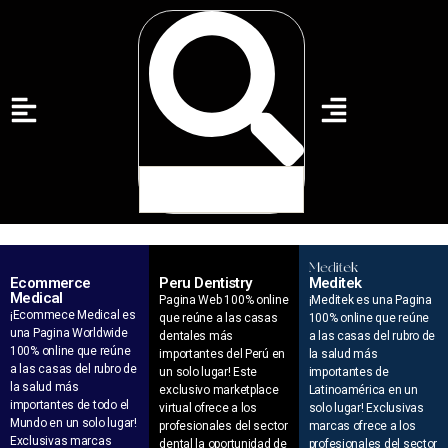
Ecommerce
Peru Dentistry
Meditek
Medical
Pagina Web 100% online
¡Meditek es una Pagina
¡Ecommece Medical es
que reúne a las casas
100% online que reúne
una Pagina Worldwide
dentales más
a las casas del rubro de
100% online que reúne
importantes del Perú en
la salud más
a las casas del rubro de
un solo lugar! Este
importantes de
la salud más
exclusivo marketplace
Latinoamérica en un
importantes de todo el
virtual ofrece a los
solo lugar! Exclusivas
Mundo en un solo lugar!
profesionales del sector
marcas ofrece a los
Exclusivas marcas
dental la oportunidad de
profesionales del sector