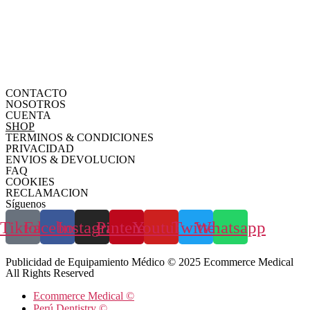
CONTACTO
NOSOTROS
CUENTA
SHOP
TERMINOS & CONDICIONES
PRIVACIDAD
ENVIOS & DEVOLUCION
FAQ
COOKIES
RECLAMACION
Síguenos
Tiktok
Facebook
Instagram
Pinterest
Youtube
Twitter
Whatsapp
Publicidad de Equipamiento Médico © 2025 Ecommerce Medical
All Rights Reserved
Ecommerce Medical ©
Perú Dentistry ©