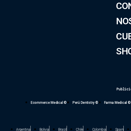
CO
NO
CU
SH
Publici
Ecommerce Medical ©
Perú Dentistry ©
Farma Medical ©
Argentina
Bolivia
Brasil
Chile
Colombia
Spain