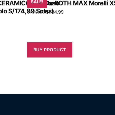
 CERAMICOS 01 Caso
Brackets ROTH MAX Morelli X
SALE!
olo S/174,99 Soles!
S/
90.00
S/
34.99
BUY PRODUCT