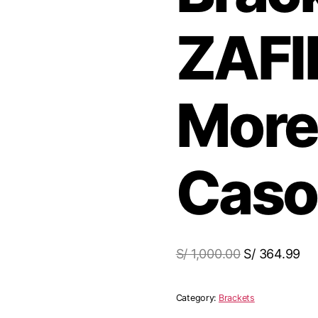
ZAFI
Morel
Caso
S/
1,000.00
S/
364.99
Category:
Brackets