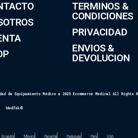
NTACTO
TERMINOS &
CONDICIONES
SOTROS
PRIVACIDAD
ENTA
ENVIOS &
OP
DEVOLUCION
dad de Equipamiento Médico © 2025 Ecommerce Medical All Rights 
MediTek ©
Ecuador
México
Panamá
Paraguay
Perú
USA