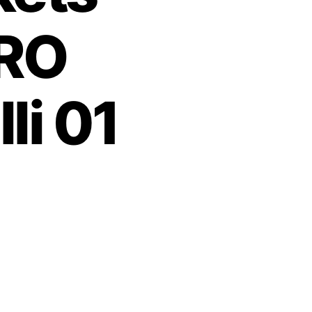
RO
li 01