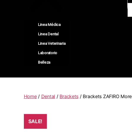
Linea Médica
Linea Dental
Linea Veterinaria
Laboratorio
Belleza
Home
/
Dental
/
Brackets
/ Brackets ZAFIRO Morel
SALE!