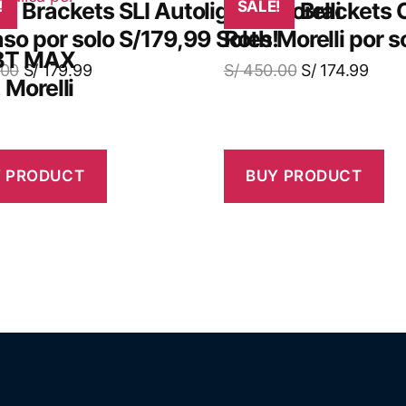
n Brackets SLI Autoligado Morelli
!
¡Obtén Brackets
SALE!
so por solo S/179,99 Soles!
Roth Morelli por s
MBT MAX
00
S/
179.99
S/
450.00
S/
174.99
 Morelli
 PRODUCT
BUY PRODUCT