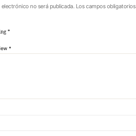
 electrónico no será publicada.
Los campos obligatorio
ting
*
view
*