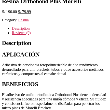
Resina Orthobond Plus Morelli
Original
Current
S/
190.00
S/
79.99
price
price
Category:
Resina
was:
is:
S/ 190.00.
S/ 79.99.
Description
Reviews (0)
Description
APLICACIÓN
Adhesivo de ortodoncia fotopolimerizable de alto rendimiento
desarrollado para unir brackets, tubos y otros accesorios metálicos,
cerámicos y compuestos al esmalte dental.
BENEFICIOS
El adhesivo de unión ortodóncica Orthobond Plus tiene la densidad
y resistencia adecuadas para una unión cómoda y eficaz. Su fluidez
y consistencia fueron especialmente diseñadas para penetrar los
micro pines de Morelli Brackets.