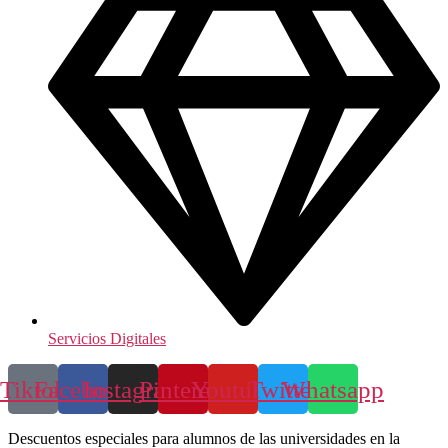
Servicios Digitales
Tiktok
Facebook
Instagram
Pinterest
Youtube
Twitter
Whatsapp
Descuentos especiales para alumnos de las universidades en la