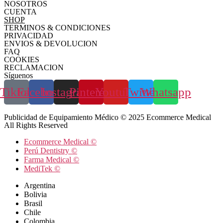
NOSOTROS
CUENTA
SHOP
TERMINOS & CONDICIONES
PRIVACIDAD
ENVIOS & DEVOLUCION
FAQ
COOKIES
RECLAMACION
Síguenos
Tiktok
Facebook
Instagram
Pinterest
Youtube
Twitter
Whatsapp
Publicidad de Equipamiento Médico © 2025 Ecommerce Medical
All Rights Reserved
Ecommerce Medical ©
Perú Dentistry ©
Farma Medical ©
MediTek ©
Argentina
Bolivia
Brasil
Chile
Colombia