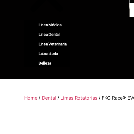
Linea Médica
Linea Dental
Linea Veterinaria
Laboratorio
Belleza
Home
/
Dental
/
Limas Rotatorias
/ FKG Race® EVO