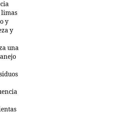
cia
 limas
o y
eza y
iza una
manejo
siduos
uencia
ientas