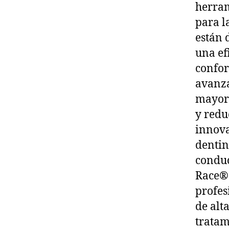
herram
para l
están 
una ef
confor
avanza
mayor 
y redu
innova
dentin
conduc
Race® 
profes
de alt
tratam