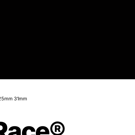
mm 25mm 31mm
Race®