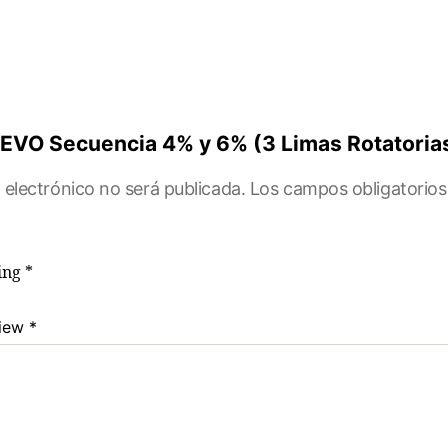
e® EVO Secuencia 4% y 6% (3 Limas Rotator
 electrónico no será publicada.
Los campos obligatorio
ting
*
view
*