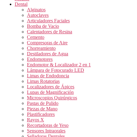
Dental
Alginatos
Autoclaves
Articuladores Faciales
Bomba de Vacio
Calentadores de Resina
Cemento
Compresoras de Aire
Chorreamiento
Destiladores de Agua
Endomotores
Endomotor & Localizador 2 en 1
Lámpara de Fotocurado LED
Limas de Endodoncia
Limas Rotatorias
Localizadores de Ápices
Lupas de Magnificación
Microscopios Quirúrgicos
Pastas de Pulido
Piezas de Mano
Plastificadores
Rayos X
Recortadoras de Yeso
Sensores Intraorales
Selladoras Dentales