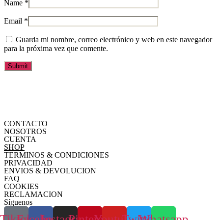
Name
*
Email
*
Guarda mi nombre, correo electrónico y web en este navegador
para la próxima vez que comente.
CONTACTO
NOSOTROS
CUENTA
SHOP
TERMINOS & CONDICIONES
PRIVACIDAD
ENVIOS & DEVOLUCION
FAQ
COOKIES
RECLAMACION
Síguenos
Tiktok
Facebook
Instagram
Pinterest
Youtube
Twitter
Whatsapp